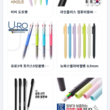
비비 도트펜
라인플러스 컴퓨터용싸인펜
유로3색 포커스5링볼펜-독일잉크
뉴파스텔라바젤펜 0.5mm