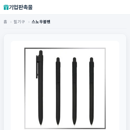
기업판촉물
홈
›
필기구
›
스노우볼펜