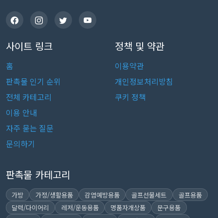
사이트 링크
정책 및 약관
홈
이용약관
판촉물 인기 순위
개인정보처리방침
전체 카테고리
쿠키 정책
이용 안내
자주 묻는 질문
문의하기
판촉물 카테고리
가방
가정/생활용품
감염예방용품
골프선물세트
골프용품
달력/다이어리
레저/운동용품
명품자개상품
문구용품