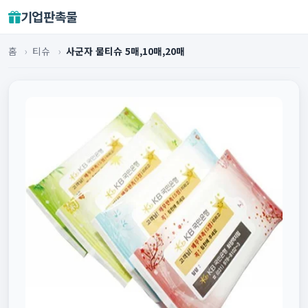
기업판촉물
홈
›
티슈
›
사군자 물티슈 5매,10매,20매