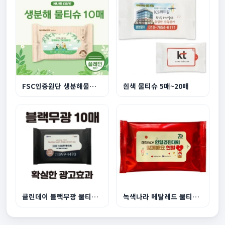
FSC인증원단 생분해물티슈10매 플레인원단
흰색 물티슈 5매~20매
클린데이 블랙무광 물티슈 10매
녹색나라 메탈레드 물티슈 10매,20매