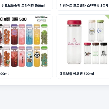
 위드보틀슬림 트라이탄 500ml
리빙아트 프로벨라 스텐찬통 3종
500ml
에코보틀 에코젠 500ml