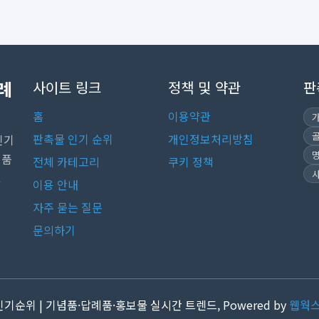
례
사이트 링크
정책 및 약관
판
홈
이용약관
판촉물 인기 순위
개인정보처리방침
인기
념품
전체 카테고리
쿠키 정책
.
이용 안내
자주 묻는 질문
문의하기
 인기순위 | 기념품·답례품·홍보물 실시간 트렌드, Powered by
웹웍