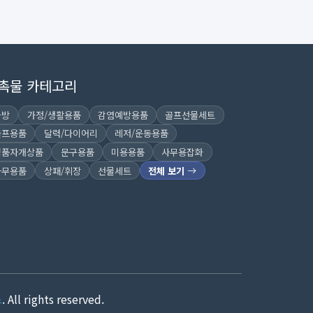
촉물 카테고리
가방
가정/생활용품
감염예방용품
골프선물세트
골프용품
달력/다이어리
레저/운동용품
명품자개상품
문구용품
미용용품
사무용잡화
사무용품
상패/휘장
선물세트
전체 보기
스
. All rights reserved.