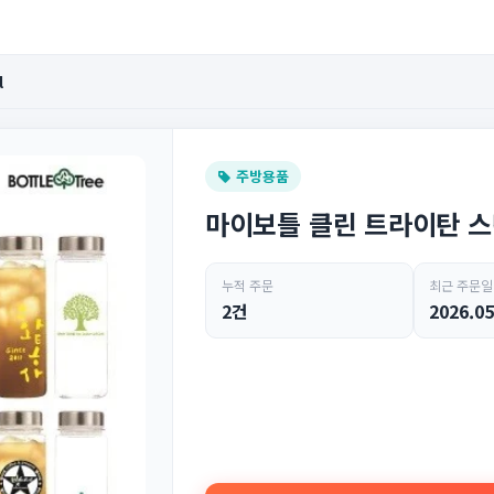
l
주방용품
마이보틀 클린 트라이탄 스텐
누적 주문
최근 주문일
2건
2026.05