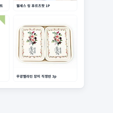
세트
웰세스 링 후르츠팟 1P
무광멜라민 장미 직쟁반 3p