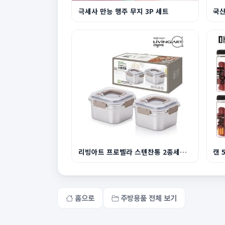
극세사 만능 행주 무지 3P 세트
국산
리빙아트 프로벨라 스텐찬통 2종세트 2500ml
캔 
홈으로
주방용품 전체 보기