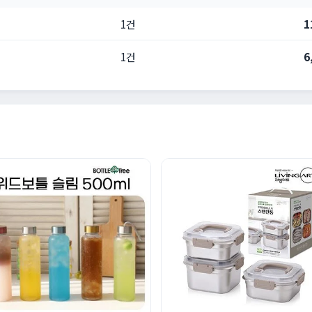
1건
1
1건
6