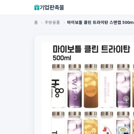
기업판촉물
홈
›
주방용품
›
마이보틀 클린 트라이탄 스텐캡 500m