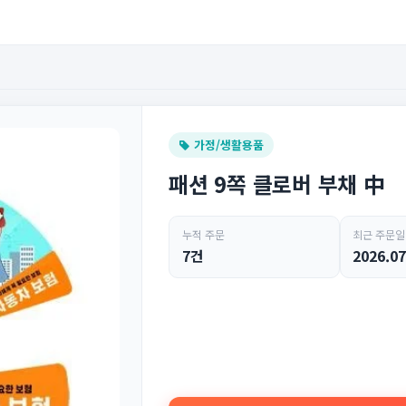
가정/생활용품
패션 9쪽 클로버 부채 中
누적 주문
최근 주문일
7건
2026.07