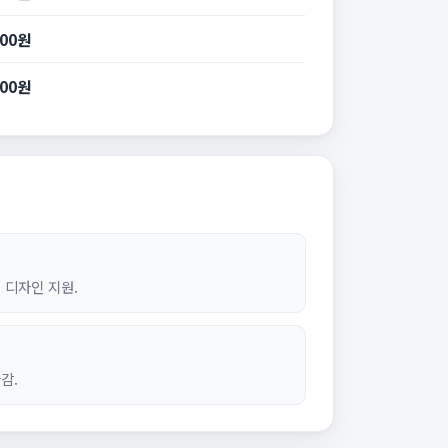
400원
400원
 디자인 지원.
감.