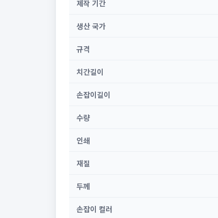
제작 기간
생산 국가
규격
치간길이
손잡이길이
수량
인쇄
재질
두께
손잡이 컬러