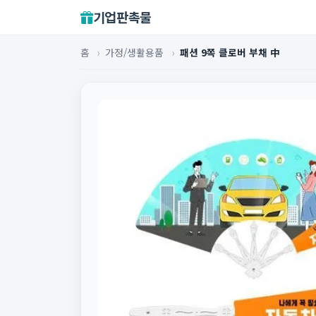
기업판촉물
홈
›
가정/생활용품
›
패션 9쪽 클로버 부채 中