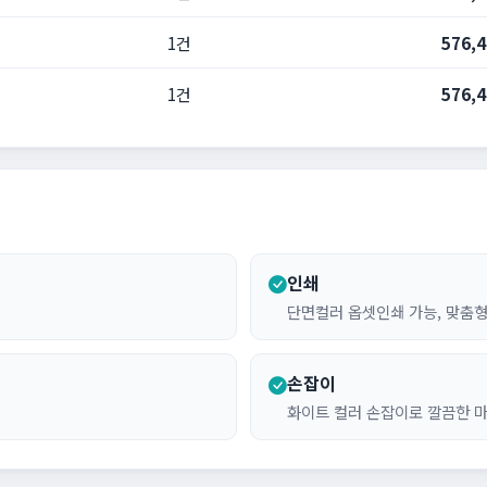
1건
576,
1건
576,
인쇄
단면컬러 옵셋인쇄 가능, 맞춤형
손잡이
화이트 컬러 손잡이로 깔끔한 마