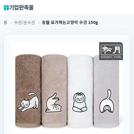
기업판촉물
홈
›
수건/손수건
›
송월 요가하는고양이 수건 150g