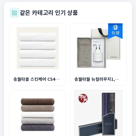
같은 카테고리 인기 상품
송월타올 스킨케어 CS40 업소용 수건 120g 면20수
송월타월 뉴컬러무지1,생활공작소 핸드워시250ml1