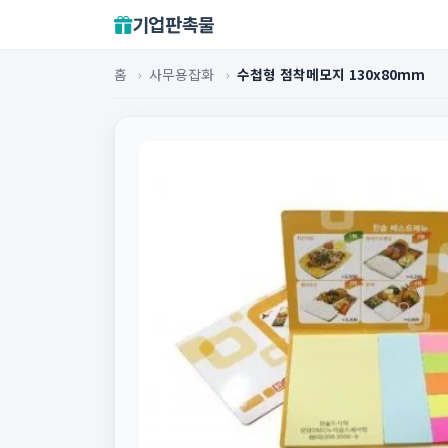
기업판촉물
홈
›
사무용잡화
›
수첩형 점착메모지 130x80mm