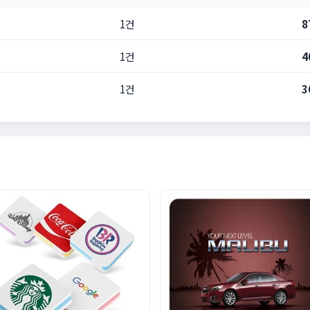
1건
8
1건
4
1건
3