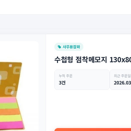
사무용잡화
수첩형 점착메모지 130x
누적 주문
최근 주문일
3건
2026.03