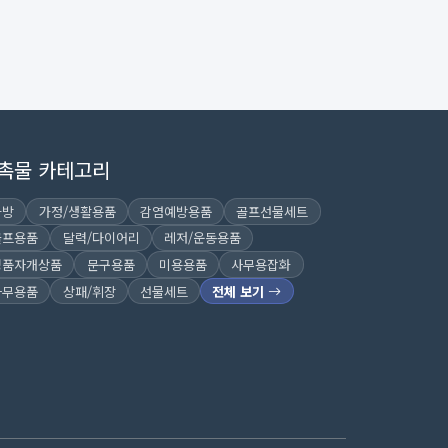
촉물 카테고리
가방
가정/생활용품
감염예방용품
골프선물세트
골프용품
달력/다이어리
레저/운동용품
명품자개상품
문구용품
미용용품
사무용잡화
사무용품
상패/휘장
선물세트
전체 보기